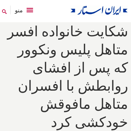
منو
شکایت خانواده افسر
متاهل پلیس ونکوور
که پس از افشای
روابطش با افسران
متاهل مافوقش
خودکشی کرد