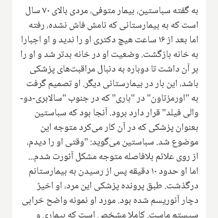
به گفته سباستین، بیمار متوفی، مردی بالای ۷۰ سال
است که به بیمارستانی که نامش فاش نشده، رفته
اما بعد از ۱۶ ساعت هیچ دکتری او را ندید و او اجبارا
به خانه بازگشت. وضعیت او در خانه بدتر شد و او را
بر آن داشت تا دوباره به دنبال مراقبت‌های پزشکی
باشد، این بار در بیمارستانی دیگر. او تصمیم گرفت
به "اورمزتاون" در "باری" که در جنوب "سالابری-دو-
والی فیلد" قرار دارد برود. آنجا بود که سباستین
بعنوان پزشکی که در آن کار می‌کرد متوجه این
موضوع شد. سباستین می‌گوید: "وقتی او را دیدم،
از روی علائم بلافاصله متوجه مشکل آئورت شدم...
اما او حدود ۱۰ دقیقه پس از رسیدن به بیمارستانم
درگذشت. طبق پرونده پزشکی این مرد، او اخیرً
دچار آنوریسم شده بود. مورد او نمونه واضح خرابی
سیستم ماست. کاملا مشخص است که بیماری و