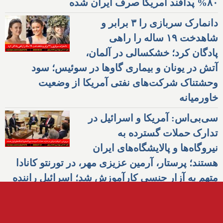
۸۰% پدافند آمریکا صرف ایران شده
دانمارک سربازی را ۳ برابر و
شاهدخت ۱۹ ساله را راهی
پادگان کرد؛ خشکسالی در آلمان،
آتش در یونان و بیماری گاوها در سوئیس؛ سود
وحشتناک شرکت‌های نفتی آمریکا از وضعیت
خاورمیانه
سی‌بی‌اس: آمریکا و اسرائیل در
تدارک حملات گسترده به
نیروگاه‌ها و پالایشگاه‌های ایران
هستند؛ پرستار، آرمین عزیزی مهر، در تورنتو کانادا
متهم به آزار جنسی کارآموزش شد؛ اسرائیل راننده
آمبولانس و انگلیس شهروند انگلیسی-آذربایجانی
جاسوس ایران را دستگیر کردند