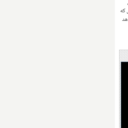
 که
هد