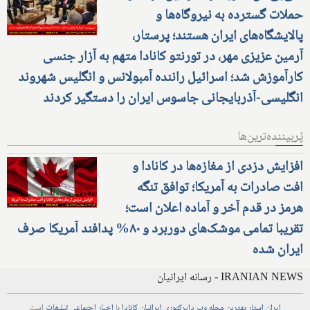
حملات گسترده به نیروگاه‌ها و
پالایشگاه‌های ایران هستند؛ پرستار،
آرمین عزیزی مهر، در تورنتو کانادا متهم به آزار جنسی
کارآموزش شد؛ اسرائیل راننده آمبولانس و انگلیس شهروند
انگلیسی-آذربایجانی جاسوس ایران را دستگیر کردند
پُربیننده‌ترین‌ها
افزایش دزدی از مغازه‌ها در کانادا و
افت صادرات به آمریکا؛ توافق تنگه
هرمز در قدم آخر و آماده اعلان است؛
تقریبا تمامی موشک‌های دوربرد و ۸۰% پدافند آمریکا صرف
ایران شده
IRANIAN NEWS - رسانه ایرانیان
ایران استار
بهترین
مجله
وب
دایرکتوری
ایرانیان کانادا
با
اخبار
اجتماعی
تبلیغات
است