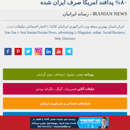
۸۰% پدافند آمریکا صرف ایران شده
IRANIAN NEWS - رسانه ایرانیان
ایران استار
بهترین
مجله
وب
دایرکتوری
ایرانیان کانادا
با
اخبار
اجتماعی
تبلیغات
است
Iran Star
is
best Iranian Persian
News
,
advertising
in
Magazine
,
online
,
Social Business
,
Web
,
Directory
روزنامه
معتبر، متنوع، حرفه‌ای، بدون گرایش
تبلیغات آنلاین
فیس‌بوک، گوگل، تلگرام، ویدئو
شبکه‌های اجتماعی و دایرکتوری ایرانیان
وب‌سایت پیشرفته
انواع شرکت‌ها، افراد حقیقی