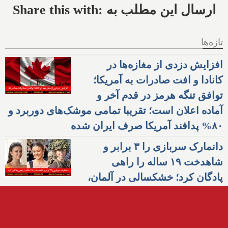
Share this with: ارسال این مطلب به
تازه‌ها
افزایش دزدی از مغازه‌ها در
کانادا و افت صادرات به آمریکا؛
توافق تنگه هرمز در قدم آخر و
آماده اعلان است؛ تقریبا تمامی موشک‌های دوربرد و
۸۰% پدافند آمریکا صرف ایران شده
دانمارک سربازی را ۳ برابر و
شاهدخت ۱۹ ساله را راهی
پادگان کرد؛ خشکسالی در آلمان،
آتش در یونان و بیماری گاوها در سوئیس؛ سود
وحشتناک شرکت‌های نفتی آمریکا از وضعیت
خاورمیانه