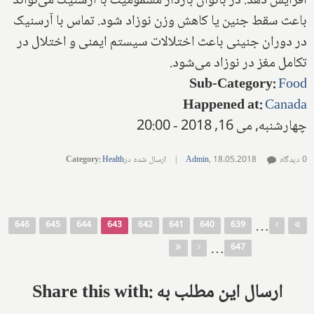
افزایش دهد. در بانوان باردار مسمومیت با آرسنیک می‌تواند
باعث سقط جنین یا کاهش وزن نوزاد شود. تماس با آرسنیک
در دوران جنینی باعث اختلالات سیستم ایمنی و اختلال در
تکامل مغز در نوزاد می‌شود.
Sub-Category
:
Food
Happened at
:
Canada
چهارشنبه, می 16, 2018 - 20:00
0 دیدگاه
18.05.2018
,
Admin
|
ارسال شده در
Health
:
Category
صفحه‌ها
…
646
645
644
643
642
641
640
639
…
647
Share this with: ارسال این مطلب به