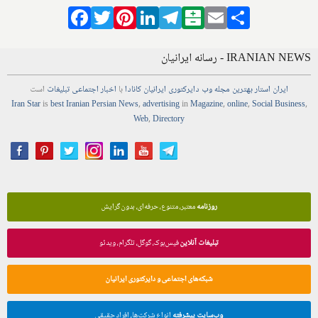
Facebook
Twitter
Pinterest
LinkedIn
Telegram
Balatarin
Email
Share
IRANIAN NEWS - رسانه ایرانیان
ایران استار
بهترین
مجله
وب
دایرکتوری
ایرانیان کانادا
با
اخبار
اجتماعی
تبلیغات
است
Iran Star
is
best Iranian Persian
News
,
advertising
in
Magazine
,
online
,
Social Business
,
Web
,
Directory
روزنامه
معتبر، متنوع، حرفه‌ای، بدون گرایش
تبلیغات آنلاین
فیس‌بوک، گوگل، تلگرام، ویدئو
شبکه‌های اجتماعی و دایرکتوری ایرانیان
وب‌سایت پیشرفته
انواع شرکت‌ها، افراد حقیقی