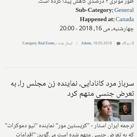
طور موثری ۲ درصدی کاهش پیدا کرده است.
Sub-Category
:
General
Happened at
:
Canada
چهارشنبه, می 16, 2018 - 20:00
0 دیدگاه
18.05.2018
,
Admin
|
ارسال شده در
Real Estate
:
Category
سرباز مرد کانادایی، نماینده زن مجلس را، به
تعرض جنسی متهم کرد
ترجمه ایران استار -‌ "کریستین مور" نماینده "نیو دموکرات‌"
که به تعرض جنسی متهم شده است می‌گوید: "اقدامات