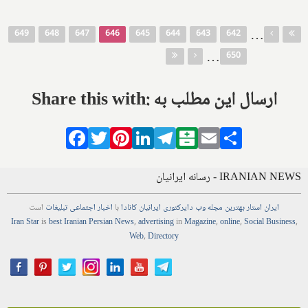
صفحه‌ها
…
649
648
647
646
645
644
643
642
…
650
Share this with: ارسال این مطلب به
Facebook
Twitter
Pinterest
LinkedIn
Telegram
Balatarin
Email
Share
IRANIAN NEWS - رسانه ایرانیان
ایران استار
بهترین
مجله
وب
دایرکتوری
ایرانیان کانادا
با
اخبار
اجتماعی
تبلیغات
است
Iran Star
is
best Iranian Persian
News
,
advertising
in
Magazine
,
online
,
Social Business
,
Web
,
Directory