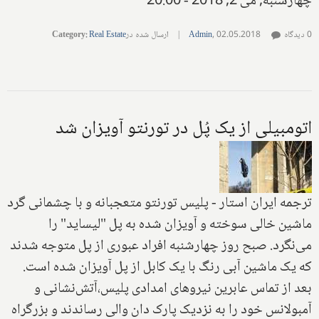
چهارشنبه, می 2, 2018 - 20:00
0 دیدگاه
02.05.2018
,
Admin
|
ارسال شده در
Real Estate
:
Category
اتومبیلی از یک پُل در تورنتو آویزان شد
ترجمه ایران استار - پلیس تورنتو متعجبانه و با چشمانی گرد
ماشین خالی سوخته و آویزان شده به پل "لیساید" را
می‌نگرد. صبح روز چهارشنبه افراد عبوری از پل متوجه شدند
که یک ماشین آبی رنگ با یک کابل از پل آویزان شده است.
بعد از تماس عابرین نیروهای امدادی پلیس،آتش‌نشانی و
آمبولانس خود را به نزدیک پارک دان والی رساندند و بزرگراه