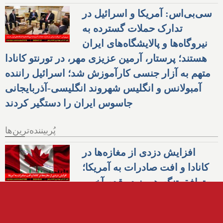
سی‌بی‌اس: آمریکا و اسرائیل در
تدارک حملات گسترده به
نیروگاه‌ها و پالایشگاه‌های ایران
هستند؛ پرستار، آرمین عزیزی مهر، در تورنتو کانادا
متهم به آزار جنسی کارآموزش شد؛ اسرائیل راننده
آمبولانس و انگلیس شهروند انگلیسی-آذربایجانی
جاسوس ایران را دستگیر کردند
پُربیننده‌ترین‌ها
افزایش دزدی از مغازه‌ها در
کانادا و افت صادرات به آمریکا؛
توافق تنگه هرمز در قدم آخر و
آماده اعلان است؛ تقریبا تمامی موشک‌های دوربرد و
۸۰% پدافند آمریکا صرف ایران شده