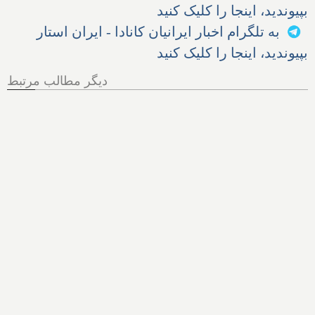
بپیوندید، اینجا را کلیک کنید
به تلگرام اخبار ایرانیان کانادا - ایران استار
بپیوندید، اینجا را کلیک کنید
دیگر مطالب مرتبط
مجلس آمریکا: سازمان سیا
سعی کرده به تحلیلگران پول
بدهد تا یافته‌های نشت کووید از
آزمایشگاه را پنهان کنند