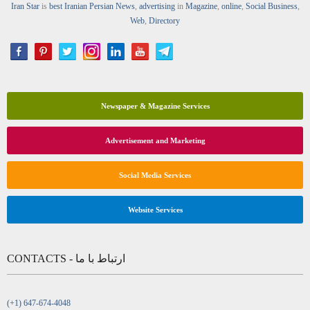
Iran Star
is
best Iranian Persian
News
,
advertising
in
Magazine
,
online
,
Social Business
,
Web
,
Directory
Newspaper & Magazine Services
Advertisement and Marketing
Social Media Services
Website Services
CONTACTS - ارتباط با ما
(+1) 647-674-4048