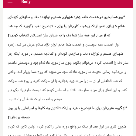
Body
*روز شما بخیر، در خدمت خانم زهره شهبازی هستیم نوازنده دف و سازهای کوبه‌ای،
خانم شهبازی ضمن اینکه پیشینه کاری‌تان را برای ما توضیح دهید بگویید که چه شد
که از میان این همه ساز شما دف را به عنوان ساز اصلی‌تان انتخاب کردید؟
اول خدمت همه دوستان و خدمت شما خانم ایران نژاد سلام عرض می‌کنم. زهره
شهبازی هستم و نوازنده دف و سازهای کوبه‌ای و کمانچه هستم. در مورد اینکه چرا
ساز دف را انتخاب کردم می‌توانم بگویم چون ساز مورد علاقه‌ام بود و دوستش داشتم
و می‌دانید‌ زمانی متوجه ساز مورد علاقه خود می‌شوید که روح شما پرواز کند. وقتی
که شما قطعاتی از آن ساز را می‌شنوید بتوانید با آن حرکت کنید و روح شما حرکت
کند. و این اتفاق برای من با ساز دف افتاد و احساس کردم که دوست دارم یاد بگیرم و
خودم بدانم نه اینکه فقط آن را بشنوم.
*از گروه هنری‌تان برای ما توضیح دهید و اینکه تا‌کنون چه کارها و اجراهایی را بر روی
صحنه برده‌اید؟
شروع کاری من اول بعد از اینکه در واقع دوره عالی را تمام کردم اولین کاری که کردم
به پیشنهاد استادم در ایران‌، استاد سیامک عزیززاده که واقعا مدیونشان هستم، در