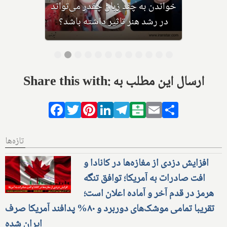
اتور را با
خواندن به چند زبان چقدر می‌توان
رکیب کرد؟
در رشد هنر تاثیر داشته باشد؟
Share this with: ارسال این مطلب به
Facebook
Twitter
Pinterest
LinkedIn
Telegram
Balatarin
Email
Share
تازه‌ها
افزایش دزدی از مغازه‌ها در کانادا و
افت صادرات به آمریکا؛ توافق تنگه
هرمز در قدم آخر و آماده اعلان است؛
تقریبا تمامی موشک‌های دوربرد و ۸۰% پدافند آمریکا صرف
ایران شده