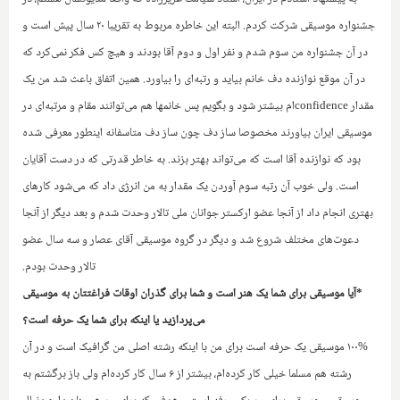
جشنواره موسیقی شرکت کردم. البته این خاطره مربوط به تقریبا ۲۰ سال پیش است و
در آن جشنواره من سوم شدم و نفر اول و دوم آقا بودند و هیچ کس فکر نمی‌کرد که
در آن موقع نوازنده دف خانم بیاید و رتبه‌ای را بیاورد. همین اتفاق باعث شد من یک
مقدار
confidence
ام بیشتر شود و بگویم پس خانمها هم می‌توانند مقام و مرتبه‌ای در
موسیقی ایران بیاورند مخصوصا ساز دف چون ساز دف متاسفانه اینطور معرفی شده
بود که نوازنده آقا است که می‌تواند بهتر بزند. به خاطر قدرتی که در دست آقایان
است. ولی خوب آن رتبه سوم آوردن یک مقدار به من انرژی داد که می‌شود کارهای
بهتری انجام داد از آنجا عضو ارکستر جوانان ملی تالار وحدت شدم و بعد دیگر از آنجا
دعوت‌های مختلف شروع شد و دیگر در گروه موسیقی آقای عصار و سه سال عضو
تالار وحدت بودم.
*آیا موسیقی برای شما یک هنر است و شما برای گذران اوقات فراغتتان به موسیقی
می‌پردازید یا اینکه برای شما یک حرفه است؟
۱۰۰% موسیقی یک حرفه است برای من با اینکه رشته اصلی من گرافیک است و در آن
رشته هم مسلما خیلی کار کرده‌ام، بیشتر از ۶ سال کار کرده‌ام ولی باز برگشتم به