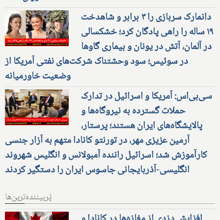
دانمارک سربازی را ۳ برابر و شاهدخت
۱۹ ساله را راهی پادگان کرد؛ خشکسالی
در آلمان، آتش در یونان و بیماری گاوها
در سوئیس؛ سود وحشتناک شرکت‌های نفتی آمریکا از
وضعیت خاورمیانه
سی‌بی‌اس: آمریکا و اسرائیل در تدارک
حملات گسترده به نیروگاه‌ها و
پالایشگاه‌های ایران هستند؛ پرستار،
آرمین عزیزی مهر، در تورنتو کانادا متهم به آزار جنسی
کارآموزش شد؛ اسرائیل راننده آمبولانس و انگلیس شهروند
انگلیسی-آذربایجانی جاسوس ایران را دستگیر کردند
پُربیننده‌ترین‌ها
افزایش دزدی از مغازه‌ها در کانادا و