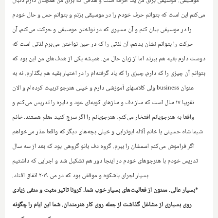
موسیقی. موسیقی برای من یک حرفه است و هدفی که برای من همچنان دارم دنبال
می‌کنم این است که بتوانم حرف خودم را در موسیقی بزنم و بتوانم حس و حال خودم
را در موسیقی بیان کنم و آن مسیری که در نواختن موسیقی و حرکت می‌کنم، آن
حرکت را بتوانم نشان بدهم، آن لذتی را که در حین نواختن می‌برم لذتی است که
دوست دارم بقیه هم ببرند اما از زبان حال من. همیشه یکی از هدف‌های من این بود که
بتوانم آن چیزی را که دارم، چیزی را که یاد گرفته‌ام را در اختیار بقیه هم بگذارم. نه به
عنوان
business
ولی کلاسهای آموزشی دارم و خیلی هنرجو تربیت کرده‌ام و الان
تقریبا ۱۷ سال است که ساز دف‌ و سازهای کوبه‌ای عود و دایره را تدریس می‌کنم و
واقعا به هنرجویانم افتخار می‌کنم. هنرجویانم را اگر سرچ کنید معلم هستند، خانم
شیما شاه حسینی یا خانم آلاله ابوترابی و خیلی بچه‌های دیگر که واقعا عذر می‌خواهم
اگر فراموش می‌کنم اسمشان را ببرم. گروه دف بانو گروهی بود که بعد از سه سال
تدریس خودم با هنرجوهای خودم در اینجا دور هم تشکیل شد و اجرایی که داشتیم
بسیار اجرای باشکوه و موفقی بود که در می ۲۰۱۹ اتفاق افتاد.
*بسیار عالی. ممنون از فعالیت‌های بسیار خوب شما. کرونا تاثیر مثبت و منفی زیادی
روی بسیاری از مشاغل گذاشت از جمله روی کار هنرمندان. شما این ایام را چگونه