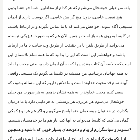
بله، من خیلی خوشحال می‌شوم که هر کدام از مخاطبین شما خواهشا بدون
هیچ تعصب خاصی، بدون هیچ گرایش خاصی، اگر دوست دارند از ایمان
مسیحی آگاه شوند، خواهش می‌کنم که با ما تماس بگیرند و در ارتباط باشند،
در کلیسا به روی همه باز است و همین الان هم که به صورت فیزیکی نیست،
می‌توانند از طریق تلفن یا در حقیقت از طریق وب سایت با ما در ارتباط
باشند و خواهشم این است که این را بدانید که ما همه تمام تلاشمان این
است که خلاصه آن کتاب مقدس را که به آن ایمان داریم، یعنی محبت را باید
به همه جهانیان برسانیم. من همیشه در کلیسا می‌گویم یک مسیحی واقعی
آیینه تمام قد محبت خداوند است و ما تلاش داریم که این مساله بشود، که
سعی کنیم محبت خداوند را به همه نشان بدهیم. به هر صورت من خیلی
خوشحال می‌شوم هر عزیزی، هر پرسشی به هر دلیلی دارد با ما درمیان
بگذارد، در حد توان و وسعمان حتما پاسخ می‌گوییم و اگر هم هر نوع کمکی
گمان می‌کنند که کلیسا می‌تواند به آنها کند، باز هم ما در خدمتشان هستیم.
*ممنونم و سپاسگزارم از پیام و دعوت‌های بسیار خوبی که داشتید و همچنین
از اینکه وقت گرانبهایتان را در اختیار ما قرار دادید. شما را به خدای بزرگ