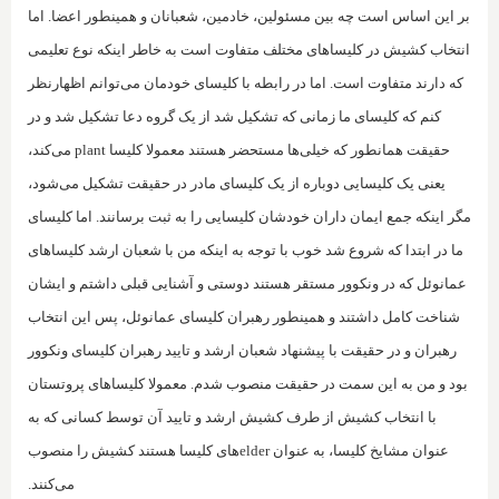
بر این اساس است چه بین مسئولین، خادمین، شعبانان و همینطور اعضا.‌ اما
انتخاب کشیش در کلیساهای مختلف متفاوت است به خاطر اینکه نوع تعلیمی
که دارند متفاوت است. اما در رابطه با کلیسای خودمان می‌توانم اظهارنظر
کنم که کلیسای ما زمانی که تشکیل شد از یک گروه دعا تشکیل شد و در
حقیقت همانطور که خیلی‌ها مستحضر هستند معمولا کلیسا
plant
می‌کند،
یعنی یک کلیسایی دوباره از یک کلیسای مادر در حقیقت تشکیل می‌شود،
مگر اینکه جمع ایمان داران خودشان کلیسایی را به ثبت برسانند. اما کلیسای
ما در ابتدا که شروع شد خوب با توجه به اینکه من با شعبان ارشد کلیساهای
عمانوئل که در ونکوور مستقر هستند دوستی و آشنایی قبلی داشتم و ایشان
شناخت کامل داشتند و همینطور رهبران کلیسای عمانوئل، پس این انتخاب
رهبران و در حقیقت با پیشنهاد شعبان ارشد و تایید رهبران کلیسای ونکوور
بود و من به این سمت در حقیقت منصوب شدم. معمولا کلیساهای پروتستان
با انتخاب کشیش از طرف کشیش ارشد و تایید آن توسط کسانی که به
عنوان مشایخ کلیسا، به عنوان
elder
های کلیسا هستند کشیش را منصوب
می‌کنند.