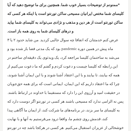
*ممنونم از توضیحات بسیار خوب شما. همچنین برای ما توضیح دهید که آیا
کلیسای شما مختص ایرانیان مسیحی ساکن تورنتو است یا اینکه هر کسی که
ساکن تورنتو است از هر دین و مذهب و نژادی می‌تواند به کلیسای شما بیاید
و درهای کلیسای شما به روی همه باز است.
عرض کنم خدمتتان که اتفاقا چه سوال جالبی کردید. من شاید حدود ۲ یا ۳
ماه پیش در همین دوره
pandemic
بود که یک مدتی فضا باز شده بود‌ و
می‌شد به ساختمان کلیسا مراجعه کرد، یک ویدئوی یک دقیقه‌ای ساختم در
این رابطه که کلیسا چیست و دعوت کردم و گفتم که ما دعوت می‌کنیم از
همه که بیایند، تا بیایند و با این اعتقاد آشنا شوند و با این ایمان آشنا شوند،
چرا که ما اعتقاد داریم که این ایمان، ایمانی است که برای همه حق‌جویان
در حقیقت امید و آرزوی این را دارد که مستقیما با خداوند در ارتباط باشند.
پس نه الزامی ندارد که مسیحی باشند هر کسی در تورنتو اگر دوست دارد که
به ‌کلیسای ما سر بزند، در برنامه‌های ما شرکت کند‌، از ایمان ما آگاهی پیدا
کند، قدمش روی چشم ما، واقعا درود می‌فرستیم به آنها و با نهایت
خوشحالی از عزیزان استقبال می‌کنیم. هر کسی در هرکجا باشد چه در تورنتو