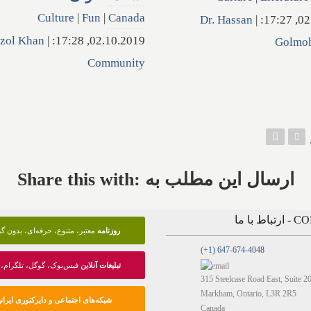
Culture
|
Fun
|
Canada
Dr. Hassan
|
02.1
zol Khan
|
02.10.2019, 17:28:
Golmo
Community
Share this with: ارسال این مطلب به
 با ما
روزنامه
معتبر، متنوع، حرفه‌ای، بدون 
(+1) 647-674-4048
تبلیغات آنلاین
فیس‌بوک، گوگل، تلگرام، 
315 Steelcase Road East, Suite 2
Markham, Ontario, L3R 2R5
شبکه‌های اجتماعی و دایرکتوری ایرانی
Canada