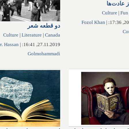
 عادت‌ها
Culture
|
Fun
Fozol Khan
|
20.1
دو قطعه شعر
Co
Culture
|
Literature
|
Canada
r. Hassan
|
27.11.2019, 16:41:
Golmohammadi