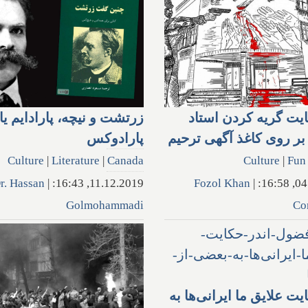
ایت گریه کردن استاد
زرتشت و نیچه، پارادایم یا
ر روی کاغذ آگهی ترحیم
پارادوکس
Culture
|
Literature
|
Canada
Culture
|
Fun
r. Hassan
|
11.12.2019, 16:43:
Fozol Khan
|
04.1
Golmohammadi
Co
یت علایق ما ایرانی‌ها به