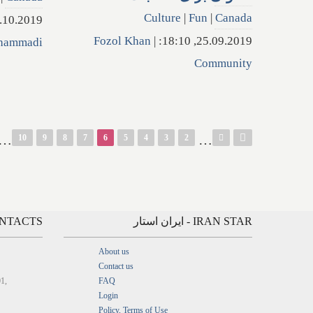
Culture
|
Fun
|
Canada
0.2019, 17:27:
Fozol Khan
|
25.09.2019, 18:10:
hammadi
Community
صفحه‌ها
…
…
10
9
8
7
6
5
4
3
2
IRAN STAR - ایران استار
CONTACTS - ارتباط
About us
Contact us
01,
FAQ
Login
Policy, Terms of Use