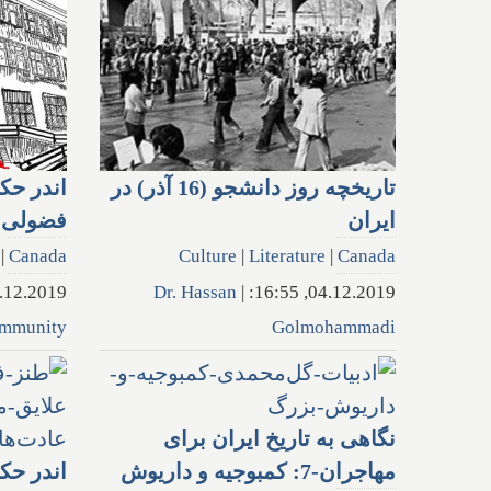
تاریخچه روز دانشجو (16 آذر) در
اندر حک
ایران
فضولی ب
|
Canada
Culture
|
Literature
|
Canada
2.2019, 16:58:
Dr. Hassan
|
04.12.2019, 16:55:
mmunity
Golmohammadi
نگاهی به تاریخ ایران برای
مهاجران‌-7: کمبوجیه و داریوش
اندر حکا