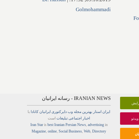
Golmohammadi
Fo
IRANIAN NEWS - رسانه ایرانیان
گرایش
ایران استار
بهترین
مجله
وب
دایرکتوری
ایرانیان کانادا
با
اخبار
اجتماعی
تبلیغات
است
ویدئو
Iran Star
is
best Iranian Persian
News
,
advertising
in
Magazine
,
online
,
Social Business
,
Web
,
Directory
ان