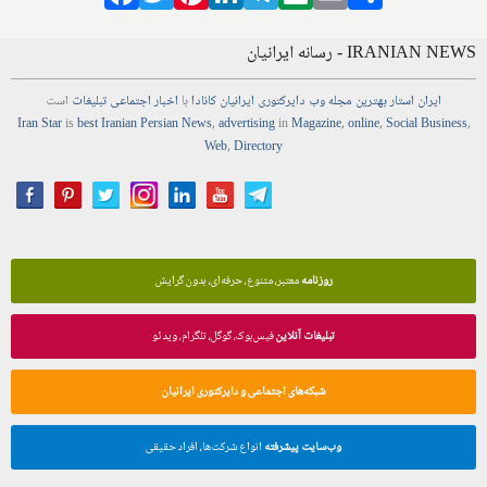
IRANIAN NEWS - رسانه ایرانیان
ایران استار
بهترین
مجله
وب
دایرکتوری
ایرانیان کانادا
با
اخبار
اجتماعی
تبلیغات
است
Iran Star
is
best Iranian Persian
News
,
advertising
in
Magazine
,
online
,
Social Business
,
Web
,
Directory
روزنامه
معتبر، متنوع، حرفه‌ای، بدون گرایش
تبلیغات آنلاین
فیس‌بوک، گوگل، تلگرام، ویدئو
شبکه‌های اجتماعی و دایرکتوری ایرانیان
وب‌سایت پیشرفته
انواع شرکت‌ها، افراد حقیقی