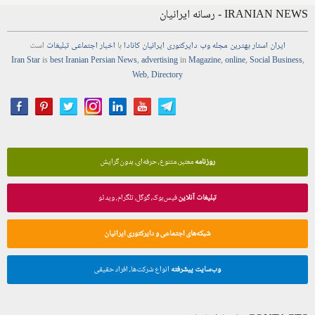
IRANIAN NEWS - رسانه ایرانیان
ایران استار
بهترین
مجله
وب
دایرکتوری
ایرانیان کانادا
با
اخبار
اجتماعی
تبلیغات
است
Iran Star
is
best Iranian Persian
News
,
advertising
in
Magazine
,
online
,
Social Business
,
Web
,
Directory
روزنامه
معتبر، متنوع، حرفه‌ای، بدون گرایش
تبلیغات آنلاین
فیس‌بوک، گوگل، تلگرام، ویدئو
شبکه‌های اجتماعی و دایرکتوری ایرانیان
وب‌سایت پیشرفته
انواع شرکت‌ها، افراد حقیقی