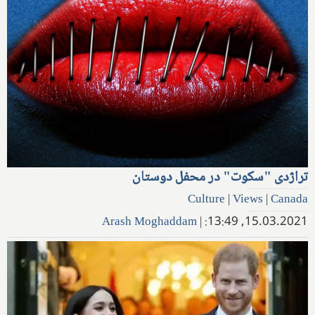
تراژدی "سكوت" در محفل دوستان
Culture
|
Views
|
Canada
Arash Moghaddam
|
15.03.2021, 13:49: