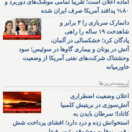
آماده اعلان است؛ تقریبا تمامی موشک‌های دوربرد و
۸۰% پدافند آمریکا صرف ایران شده
دانمارک سربازی را ۳ برابر و
شاهدخت ۱۹ ساله را راهی
پادگان کرد؛ خشکسالی در آلمان،
آتش در یونان و بیماری گاوها در سوئیس؛ سود
وحشتناک شرکت‌های نفتی آمریکا از وضعیت
خاورمیانه
پُربیننده‌ترین‌ها
اعلان وضعیت اضطراری
آتش‌سوزی در بریتیش کلمبیا
کانادا؛ سرطان بایدن به
استخوانش زده و درد دارد؛ افشای پرداخت شش
رقمی یوفا به معشوقه رئیس فیفا