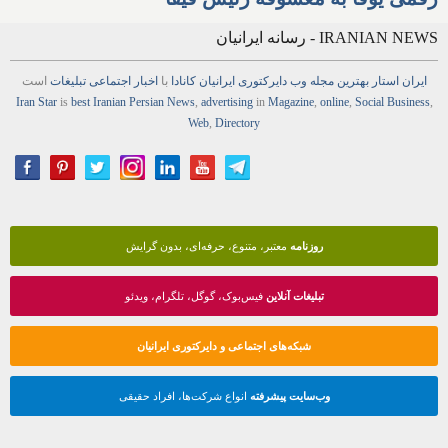
IRANIAN NEWS - رسانه ایرانیان
ایران استار
بهترین
مجله
وب
دایرکتوری
ایرانیان کانادا
با
اخبار
اجتماعی
تبلیغات
است
Iran Star
is
best Iranian Persian
News
,
advertising
in
Magazine
,
online
,
Social Business
,
Web
,
Directory
روزنامه
معتبر، متنوع، حرفه‌ای، بدون گرایش
تبلیغات آنلاین
فیس‌بوک، گوگل، تلگرام، ویدئو
شبکه‌های اجتماعی و دایرکتوری ایرانیان
وب‌سایت پیشرفته
انواع شرکت‌ها، افراد حقیقی