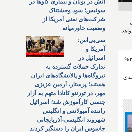
آتش در یونان و بیماری گاوها در
سوئیس؛ سود وحشتناک
شرکت‌های نفتی آمریکا از
زایش
وضعیت خاورمیانه
واهد
سی‌بی‌اس:
آمریکا و
اسرائیل در
طبق اعلان اداره آمار کانادا، نرخ تورم سالانه در ماه گذشته (جون) به ۲.۸% کاهش یافت که از ۳.۴%
تدارک حملات گسترده به
نیروگاه‌ها و پالایشگاه‌های ایران
 قابل توجهی نسبت به اوج تورم ۸.۱ درصدی
هستند؛ پرستار، آرمین عزیزی
مهر، در تورنتو کانادا متهم به آزار
جنسی کارآموزش شد؛ اسرائیل
راننده آمبولانس و انگلیس
شهروند انگلیسی-آذربایجانی
جاسوس ایران را دستگیر کردند