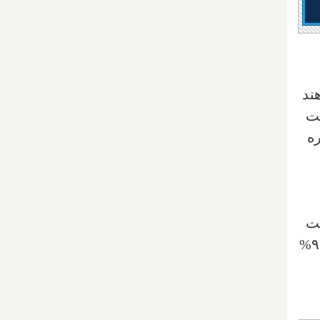
 خواهند
مت
ه
بت
داد. کانادایی‌ها همچنان با تورم بالا در فروشگاه‌های مواد غذایی مواجه هستند و قیمت‌ها سالانه ۹.۱%