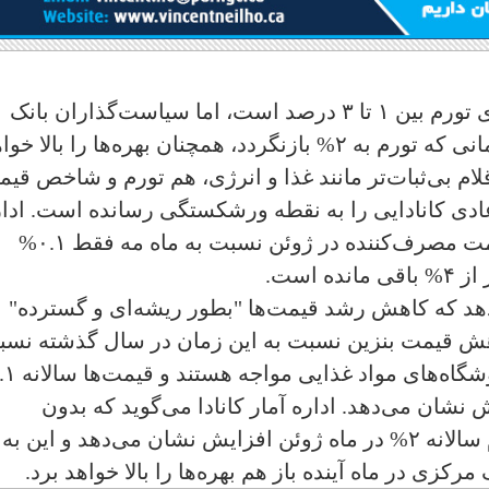
در حالیکه محدوده بانک مرکزی کانادا برای تورم بین ۱ تا ۳ درصد است، اما سیاست‌گذاران بانک
مرکزی به صراحت اعلام کرده‌اند که تا زمانی که تورم به ۲% بازنگردد، همچنان بهره‌ها را بالا
ام بی‌ثبات‌تر مانند غذا و انرژی، هم تورم و شاخص قی
ادی کانادایی را به نقطه ورشکستگی رسانده است. ادار
آمار گفت که سه معیار اصلی شاخص قیمت مصرف‌کننده در ژوئن نسبت به ماه مه فقط ۰.۱%
 است.
دهد که کاهش رشد قیمت‌ها "بطور ریشه‌ای و گسترده"
کاهش قیمت بنزین نسبت به این زمان در سال گذشته نس
شان می‌دهد. اداره آمار کانادا می‌گوید که بدون
احتساب هزینه‌های بهره وام مسکن، تورم سالانه ۲% در ماه ژوئن افزایش نشان می‌دهد و این به
رکزی در ماه آینده باز هم بهره‌ها را بالا خواهد برد.