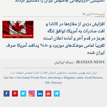
انگلیسی-آذربایجانی جاسوس ایران را دستگیر کردند
پُربیننده‌ترین‌ها
افزایش دزدی از مغازه‌ها در کانادا و
افت صادرات به آمریکا؛ توافق تنگه
هرمز در قدم آخر و آماده اعلان است؛
تقریبا تمامی موشک‌های دوربرد و ۸۰% پدافند آمریکا صرف
ایران شده
IRANIAN NEWS - رسانه ایرانیان
ایران استار
بهترین
مجله
وب
دایرکتوری
ایرانیان کانادا
با
اخبار
اجتماعی
تبلیغات
است
Iran Star
is
best Iranian Persian
News
,
advertising
in
Magazine
,
online
,
Social Business
,
Web
,
Directory