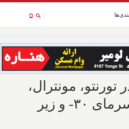
ندی‌ها
ندی‌ها
تورنتو، مونترال،
کبک و ونکوور: ده‌ها سانت برف و باران و سرمای ۳۰- و زیر