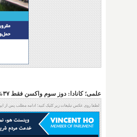
علمی؛ کانادا: دوز سوم واکسن فقط ۳۷% کارآیی دارد؛ اسرائیل: دوز چهارم تقریبا بی‌اثر است
لطفا روی عکس تبلیغات زیر کلیک کنید؛ ادامه مطلب پس از این