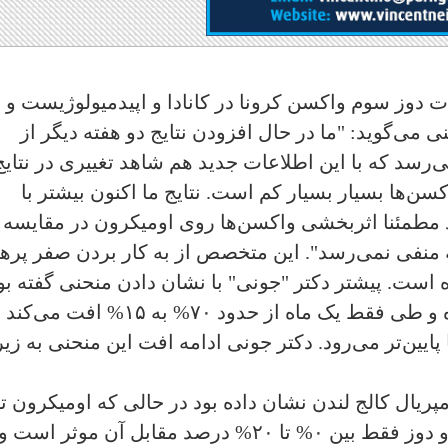
 دوز سوم واکسن کرونا در کانادا و اپیدمیولوژیست و
 می‌گوید: "ما در حال افزودن نتایج دو هفته دیگر از
ی‌رسد که با این اطلاعات جدید هم شاهد تغییری در نتایج
کسن‌ها بسیار بسیار کم است. نتایج ما اکنون بیشتر با
ید مطمئنا اثربخشی واکسن‌ها روی اومیکرون در مقایسه ب
به منفی نمی‌رسد". این متخصص از به کار بردن صفر پرهی
است. پیشتر دکتر "جونی" با نشان دادن منحنی گفته بو
که اثر بخشی دو دوز واکسن پس از ۴ ماه و طی فقط یک ماه از حدود ۷۰% به ۱۵% افت می‌
ه مرتبا پایین‌تر می‌رود. دکتر جونی ادامه افت این منحنی به زیر
رش اخیر تیم پاسخ‌دهی به کووید-۱۹ امپریال کالج لندن نشان داده بود در حالی که اومیکرون تا
حد زیادی واکسن‌ها را دور می‌زند، زدن دو دوز فقط بین ۰% تا ۲۰% درصد مقابل آن موثر است و