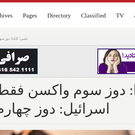
hives
hives
Pages
Pages
Directory
Directory
Classified
Classified
TV
TV
علمی؛ کانادا: دوز سوم واکسن فقط ۳۷% کارآیی دارد؛ 
اسرائیل: دوز چهارم 