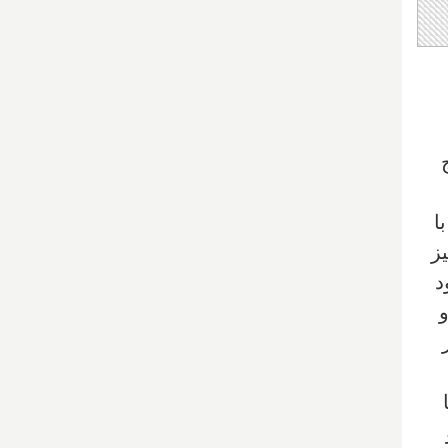
ا
ز
د
کند و