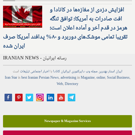
افزایش دزدی از مغازه‌ها در کانادا و
افت صادرات به آمریکا؛ توافق تنگه
هرمز در قدم آخر و آماده اعلان است؛
تقریبا تمامی موشک‌های دوربرد و ۸۰% پدافند آمریکا صرف
ایران شده
IRANIAN NEWS - رسانه ایرانیان
ایران استار
بهترین
مجله
وب
دایرکتوری
ایرانیان کانادا
با
اخبار
اجتماعی
تبلیغات
است
Iran Star
is
best Iranian Persian
News
,
advertising
in
Magazine
,
online
,
Social Business
,
Web
,
Directory
Newspaper & Magazine Services