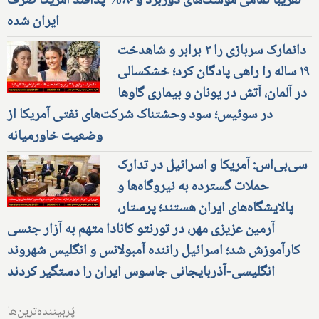
تقریبا تمامی موشک‌های دوربرد و ۸۰% پدافند آمریکا صرف
ایران شده
دانمارک سربازی را ۳ برابر و شاهدخت
۱۹ ساله را راهی پادگان کرد؛ خشکسالی
در آلمان، آتش در یونان و بیماری گاوها
در سوئیس؛ سود وحشتناک شرکت‌های نفتی آمریکا از
وضعیت خاورمیانه
سی‌بی‌اس: آمریکا و اسرائیل در تدارک
حملات گسترده به نیروگاه‌ها و
پالایشگاه‌های ایران هستند؛ پرستار،
آرمین عزیزی مهر، در تورنتو کانادا متهم به آزار جنسی
کارآموزش شد؛ اسرائیل راننده آمبولانس و انگلیس شهروند
انگلیسی-آذربایجانی جاسوس ایران را دستگیر کردند
پُربیننده‌ترین‌ها