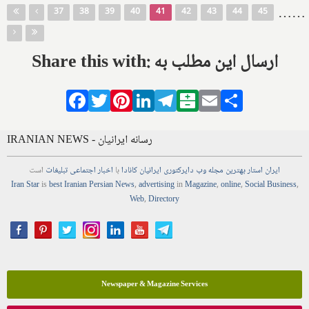
Pages
…
…
37
38
39
40
41
42
43
44
45
Share this with: ارسال این مطلب به
Facebook
Twitter
Pinterest
LinkedIn
Telegram
Balatarin
Email
Share
IRANIAN NEWS - رسانه ایرانیان
ایران استار
بهترین
مجله
وب
دایرکتوری
ایرانیان کانادا
با
اخبار
اجتماعی
تبلیغات
است
Iran Star
is
best Iranian Persian
News
,
advertising
in
Magazine
,
online
,
Social Business
,
Web
,
Directory
Newspaper & Magazine Services