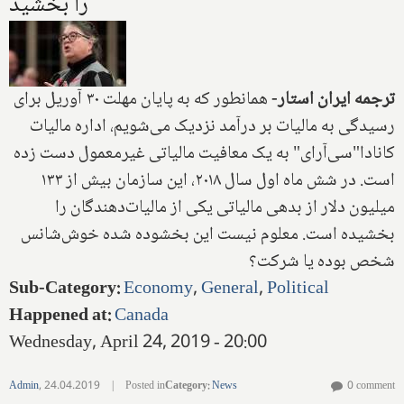
را بخشید
ترجمه ایران استار-
‌ همانطور که به پایان مهلت ۳۰ آوریل برای
رسیدگی به مالیات بر درآمد نزدیک می‌شویم، اداره مالیات
کانادا"سی‌آر‌ای" به یک معافیت مالیاتی غیر‌معمول دست زده
است. در شش ماه اول سال ۲۰۱۸، این سازمان بیش از ۱۳۳
میلیون دلار از بدهی مالیاتی یکی از مالیات‌دهندگان را
بخشیده است. معلوم نیست این بخشوده شده خوش‌شانس
شخص بوده یا شرکت‌؟
Sub-Category
:
Economy
,
General
,
Political
Happened at
:
Canada
Wednesday, April 24, 2019 - 20:00
Admin
,
24.04.2019
|
Posted in
Category
:
News
0 comment