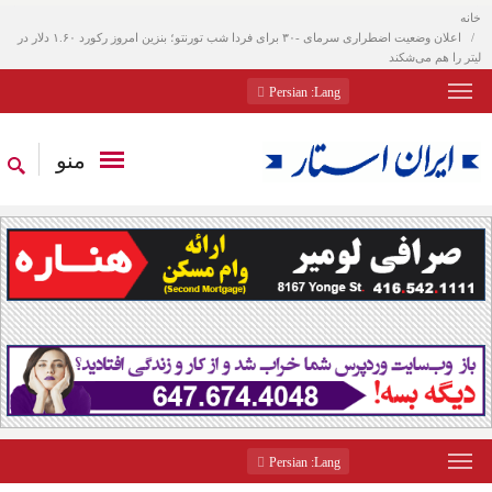
خانه
اعلان وضعیت اضطراری سرمای -۳۰ برای فردا شب تورنتو؛ بنزین امروز رکورد ۱.۶۰ دلار در
لیتر را هم می‌شکند
: Persian
Lang
منو
: Persian
Lang