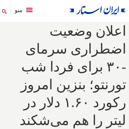
منو
اعلان وضعیت
اضطراری سرمای
-۳۰ برای فردا شب
تورنتو؛ بنزین امروز
رکورد ۱.۶۰ دلار در
لیتر را هم می‌شکند