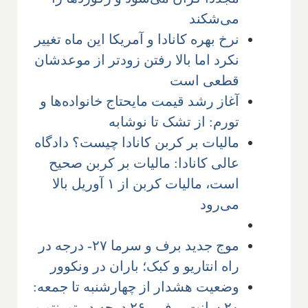
می‌شکند
نرخ بهره کانادا و آمریکا این ماه تغییر
نکرد اما بالا رفتن زودتر از موعدشان
قطعی است
آغاز رشد قیمت مایحتاج خانواده‌ها و
تورم: از تشک تا نوشابه
مالیات بر کربن کانادا چیست؟ دادگاه
عالی کانادا: مالیات بر کربن صحیح
است، مالیات کربن از ۱ آوریل بالا
می‌رود
موج جدید برف و سرما ۲۷- درجه در
راه انتاریو و کبک؛ باران در ونکوور
وضعیت هشدار از چهارشنبه تا جمعه:
۲۰ سانت برف، -۲۶ درجه در تورنتو و