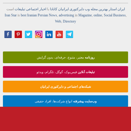
ایران استار
بهترین
مجله
وب
دایرکتوری
ایرانیان کانادا
با
اخبار
اجتماعی
تبلیغات
است
Iran Star
is
best Iranian Persian
News
,
advertising
in
Magazine
,
online
,
Social Business
,
Web
,
Directory
روزنامه
معتبر، متنوع، حرفه‌ای، بدون گرایش
تبلیغات آنلاین
فیس‌بوک، گوگل، تلگرام، ویدئو
شبکه‌های اجتماعی و دایرکتوری ایرانیان
وب‌سایت پیشرفته
انواع شرکت‌ها، افراد حقیقی
CONTACTS - ارتباط با ما