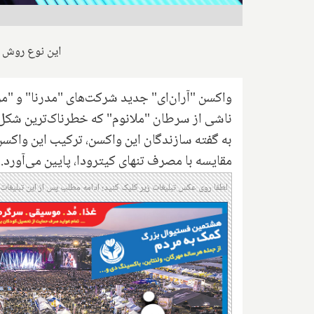
این نوع روش ا
واکسن "آران‌ای" جدید شرکت‌های "مدرنا" و "م
ناشی از سرطان "ملانوم" که خطرناک‌ترین شکل سرطان پوست اس
مقایسه با مصرف تنهای کیترودا، پایین می‌آورد.
لطفا روی عکس تبلیغات زیر کلیک کنید؛ ادامه مطلب پس از این تبلیغات