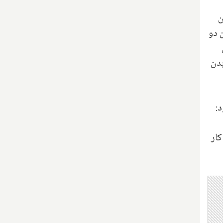
ن
 دو
بدن
د:
کار