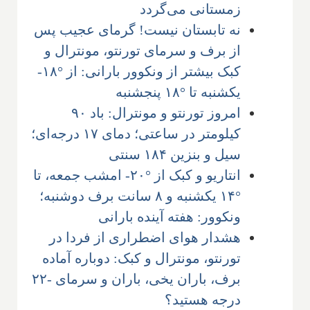
زمستانی می‌گردد
نه تابستان نیست! گرمای عجیب پس
از برف و سرمای تورنتو، مونترال و
کبک بیشتر از ونکوور بارانی: از °۱۸-
یکشنبه تا °۱۸ پنجشنبه
امروز تورنتو و مونترال: باد ۹۰
کیلومتر در ساعتی؛ دمای ۱۷ درجه‌ای؛
سیل و بنزین ۱۸۴ سنتی
انتاریو و کبک از °۲۰- امشب جمعه، تا
°۱۴ یکشنبه و ۸ سانت برف دوشنبه؛
ونکوور: هفته آینده بارانی
هشدار هوای اضطراری از فردا در
تورنتو، مونترال و کبک: دوباره آماده
برف، باران یخی، باران و سرمای -۲۲
درجه هستید؟