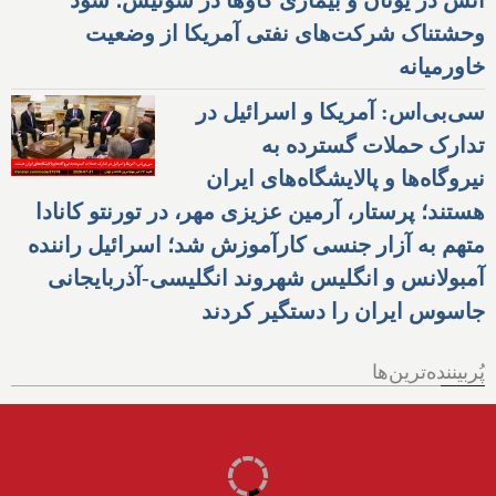
آتش در یونان و بیماری گاوها در سوئیس؛ سود
وحشتناک شرکت‌های نفتی آمریکا از وضعیت
خاورمیانه
سی‌بی‌اس: آمریکا و اسرائیل در
تدارک حملات گسترده به
نیروگاه‌ها و پالایشگاه‌های ایران
هستند؛ پرستار، آرمین عزیزی مهر، در تورنتو کانادا
متهم به آزار جنسی کارآموزش شد؛ اسرائیل راننده
آمبولانس و انگلیس شهروند انگلیسی-آذربایجانی
جاسوس ایران را دستگیر کردند
پُربیننده‌ترین‌ها
IRANIAN NEWS - رسانه ایرانیان
ایران استار
بهترین
مجله
وب
دایرکتوری
ایرانیان کانادا
با
اخبار
اجتماعی
تبلیغات
است
Iran Star
is
best Iranian Persian
News
,
advertising
in
Magazine
,
online
,
Social Business
,