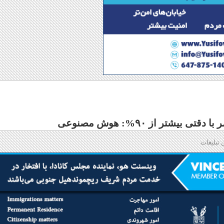
تر از ۹۰%: هوش مصنوعی
 تبلیغات