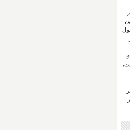
ر
ین
ر معمول
ی
ت،
ر
 ۱۱,۱۰۳ تصویر