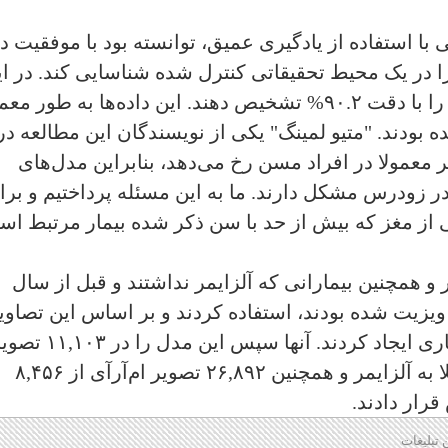
ا استفاده از یادگیری عمیق، توانسته بود با موفقیت د
 را در یک محیط تحقیقاتی کنترل شده شناسایی کند. در ا
مطالعه آنها توانستند خطر ابتلا به آلزایمر را با دقت ۹۰.۲% تشخیص دهند. این داده‌ها به طو
 بودند. "متیو لمینگ" یکی از نویسندگان این مطالعه در
ر معمولا در افراد مسن رخ می‌دهد، بنابراین مدل‌های
 زودرس مشکل دارند. ما به این مسئله پرداختیم و برا
 از مغز که بیش از حد با سن ذکر شده بیمار مرتبط اس
مر و همچنین بیمارانی که آلزایمر نداشتند و قبل از سال
ویزیت شده بودند، استفاده کردند و بر اساس این تصاوی
مغزی، مدلی خاص برای تشخیص این بیماری ایجاد کردند. آنها سپس این مدل را در
ام‌آرآی از ۲,۳۴۸ بیمار در معرض خطر ابتلا به آلزایمر و همچنین ۲۶,۸۹۲ تصویر ام‌آرآی از ۸,۴۵۶
قرار دادند.
 تبلیغات