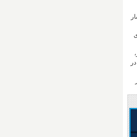
ار
ی
،
در
ار